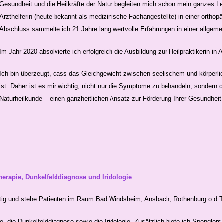
Gesundheit und die Heilkräfte der Natur begleiten mich schon mein ganzes L
Arzthelferin (heute bekannt als medizinische Fachangestellte) in einer ort
Abschluss sammelte ich 21 Jahre lang wertvolle Erfahrungen in einer allgem
Im Jahr 2020 absolvierte ich erfolgreich die Ausbildung zur Heilpraktikerin i
Ich bin überzeugt, dass das Gleichgewicht zwischen seelischem und körperl
ist. Daher ist es mir wichtig, nicht nur die Symptome zu behandeln, sondern
Naturheilkunde – einen ganzheitlichen Ansatz zur Förderung Ihrer Gesundheit
therapie, Dunkelfelddiagnose und Iridologie
 tätig und stehe Patienten im Raum Bad Windsheim, Ansbach, Rothenburg o.d.T
 die Dunkelfelddiagnose sowie die Iridologie. Zusätzlich biete ich Spengler