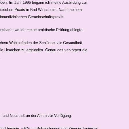
eben. Im Jahr 1996 begann ich meine Ausbildung zur
hopädischen Praxis in Bad Windsheim. Nach meinem
einmedizinischen Gemeinschaftspraxis.
n Ansbach, wo ich meine praktische Prüfung ablegte.
ichem Wohlbefinden der Schlüssel zur Gesundheit
 die Ursachen zu ergründen. Genau das verkörpert die
.
. und Neustadt an der Aisch zur Verfügung.
san-Therapie, vitOrgan-Behandlungen und Kinesio-Taping an,