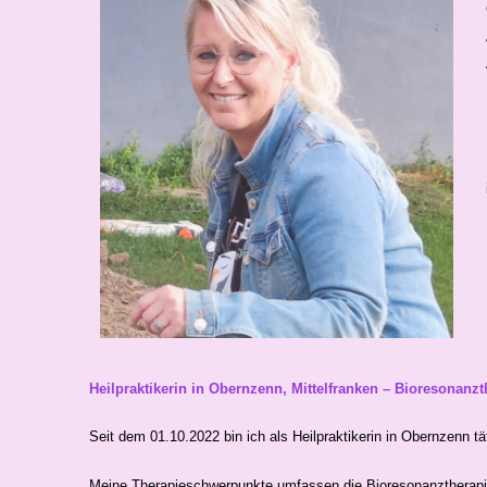
Heilpraktikerin in Obernzenn, Mittelfranken – Bioresonanz
Seit dem 01.10.2022 bin ich als Heilpraktikerin in Obernzenn
Meine Therapieschwerpunkte umfassen die Bioresonanztherapie,